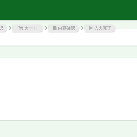
択
カート
内容確認
入力完了